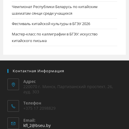
Чемпионат Республики Беларусь по китайским
шахматам сянци среди учащихся
Фестиваль китайской культуры в БГЭУ 2026
Мастер-класс по каллиграфии в БГЭУ: искусство
китайского письма
Контактная Информация
Адрес
220070 г. Минск, Партизанский проспект, 26,
ауд. 303
Телефон
+375 17 2098829
Email:
kfl_2@bseu.by