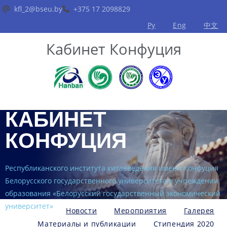
kfl_2@bseu.by
+375 17 2098829
Ру
Eng
中文
Кабинет Конфуция
КАБИНЕТ
КОНФУЦИЯ
Республиканского института китаеведения имени Конфуция
Белорусского государственного университета в учреждении
образования «Белорусский государственный экономический
университет»
Новости
Мероприятия
Галерея
Материалы и публикации
Стипендия 2020