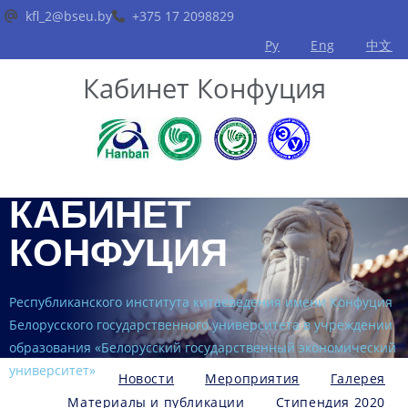
kfl_2@bseu.by
+375 17 2098829
Ру
Eng
中文
Кабинет Конфуция
КАБИНЕТ
КОНФУЦИЯ
Республиканского института китаеведения имени Конфуция
Белорусского государственного университета в учреждении
образования «Белорусский государственный экономический
университет»
Новости
Мероприятия
Галерея
Материалы и публикации
Стипендия 2020