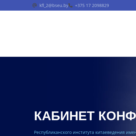
kfl_2@bseu.by
+375 17 2098829
КАБИНЕТ КОН
Республиканского института китаеведения име