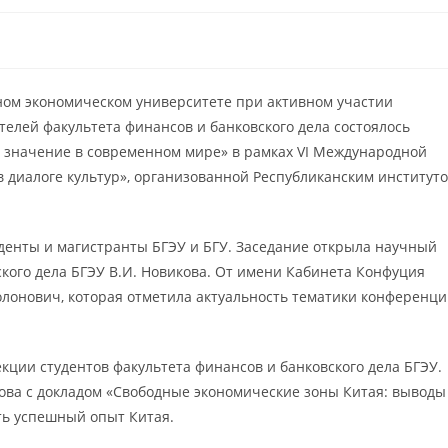
нном экономическом университете при активном участии
телей факультета финансов и банковского дела состоялось
ее значение в современном мире» в рамках VI Международной
 диалоге культур», организованной Республиканским институт
денты и магистранты БГЭУ и БГУ. Заседание открыла научный
ского дела БГЭУ В.И. Новикова. От имени Кабинета Конфуция
олонович, которая отметила актуальность тематики конференц
екции студентов факультета финансов и банковского дела БГЭУ.
хова с докладом «Свободные экономические зоны Китая: выводы
ть успешный опыт Китая.