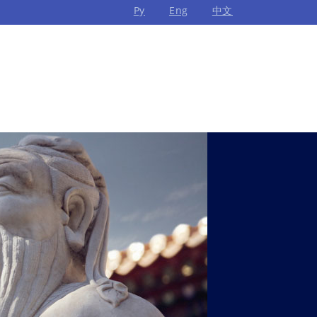
Ру
Eng
中文