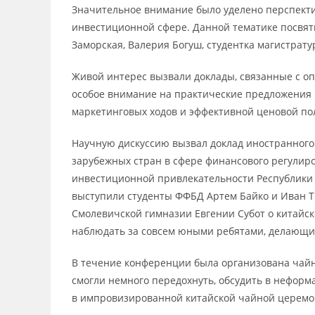
Значительное внимание было уделено перспекти
инвестиционной сфере. Данной тематике посвят
Заморская, Валерия Богуш, студентка магистрат
Живой интерес вызвали доклады, связанные с оп
особое внимание на практические предложения
маркетинговых ходов и эффективной ценовой по
Научную дискуссию вызвал доклад иностранного 
зарубежных стран в сфере финансового регулиро
инвестиционной привлекательности Республики 
выступили студенты ФФБД Артем Байко и Иван Т
Смолевичской гимназии Евгении Субот о китайск
наблюдать за совсем юными ребятами, делающим
В течение конференции была организована чайна
смогли немного передохнуть, обсудить в нефор
в импровизированной китайской чайной церемо