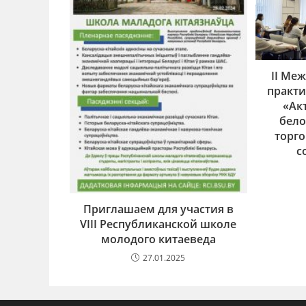
II Ме
практи
«Ак
бело
торг
с
Приглашаем для участия в
VIII Республиканской школе
молодого китаеведа
27.01.2025